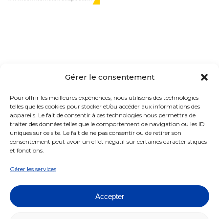
Le CHP, c'est quoi ?
Gérer le consentement
Présentation
Pour offrir les meilleures expériences, nous utilisons des technologies
telles que les cookies pour stocker et/ou accéder aux informations des
Organisation
appareils. Le fait de consentir à ces technologies nous permettra de
traiter des données telles que le comportement de navigation ou les ID
Actualités
uniques sur ce site. Le fait de ne pas consentir ou de retirer son
consentement peut avoir un effet négatif sur certaines caractéristiques
Contact
et fonctions.
Gérer les services
Ressources & matériaux
Transparence
Accepter
Nos ressources
Mentions légales
"Pour la recherche"
Crédits