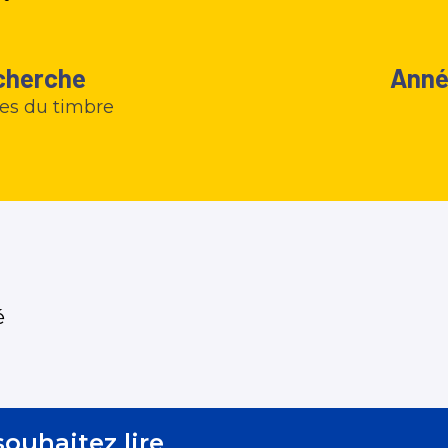
cherche
Anné
ires du timbre
é
ouhaitez lire