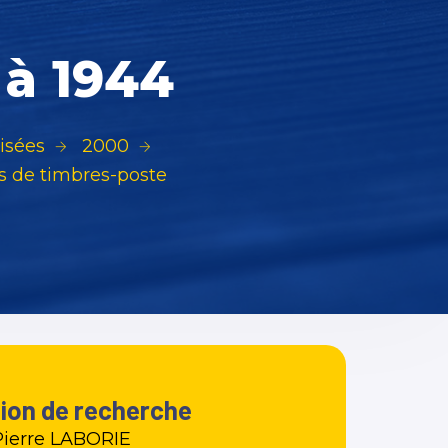
 à 1944
isées
2000
ns de timbres-poste
tion de recherche
Pierre LABORIE