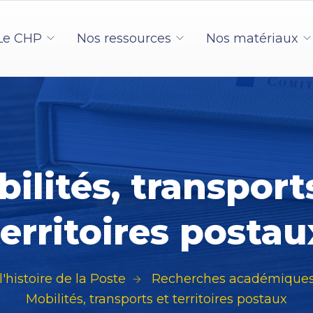
Le CHP
Nos ressources
Nos matériaux
ilités, transport
territoires postau
'histoire de la Poste
Recherches académiques 
Mobilités, transports et territoires postaux