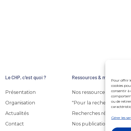
Le CHP, c'est quoi ?
Ressources & matériaux
Pour offrir 
cookies pour
consentir à 
Présentation
Nos ressources
comportement
ou de retire
Organisation
"Pour la recherche"
caractéristi
Actualités
Recherches réalisées
Gérer les se
Contact
Nos publications