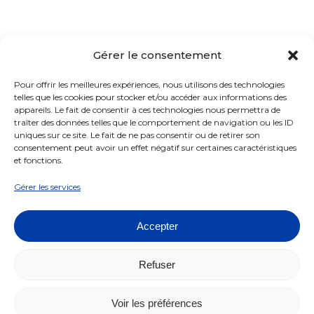
Le CHP, c'est quoi ?
Gérer le consentement
Présentation
Pour offrir les meilleures expériences, nous utilisons des technologies
telles que les cookies pour stocker et/ou accéder aux informations des
Organisation
appareils. Le fait de consentir à ces technologies nous permettra de
traiter des données telles que le comportement de navigation ou les ID
Actualités
uniques sur ce site. Le fait de ne pas consentir ou de retirer son
consentement peut avoir un effet négatif sur certaines caractéristiques
Contact
et fonctions.
Gérer les services
Ressources & matériaux
Transparence
Accepter
Nos ressources
Mentions légales
"Pour la recherche"
Crédits
Refuser
Recherches réalisées
Confidentialité
Voir les préférences
Nos publications