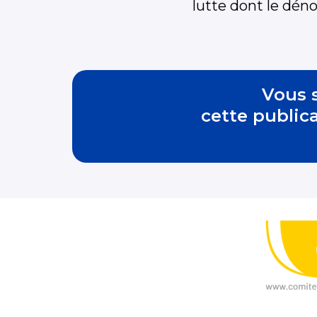
lutte dont le dén
Vous s
cette public