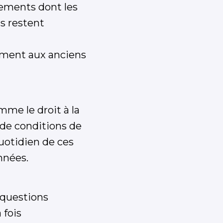
tements dont les
is restent
ement aux anciens
mme le droit à la
s de conditions de
 quotidien de ces
années.
 questions
 fois