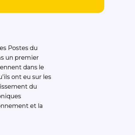
des Postes du
ns un premier
iennent dans le
ils ont eu sur les
oissement du
honiques
onnement et la