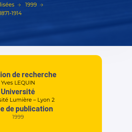
isées
1999
871-1914
tion de recherche
Yves LEQUIN
Université
sité Lumière – Lyon 2
e de publication
1999