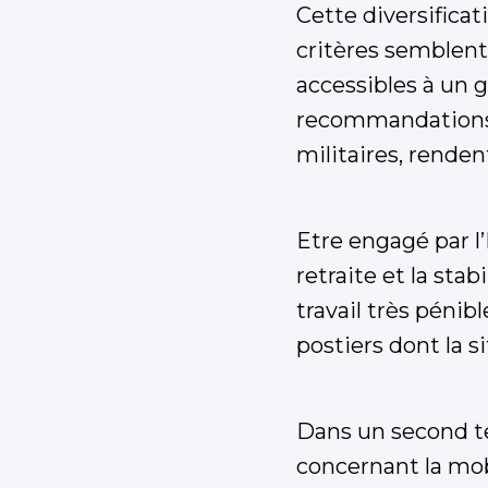
Cette diversifica
critères semblent 
accessibles à un 
recommandations p
militaires, renden
Etre engagé par l
retraite et la sta
travail très pénibl
postiers dont la s
Dans un second te
concernant la mobi