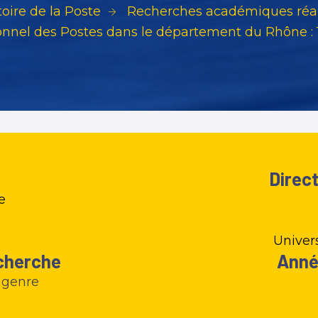
toire de la Poste
Recherches académiques réal
onnel des Postes dans le département du Rhône : 1
Direc
e
Univer
cherche
Anné
t genre