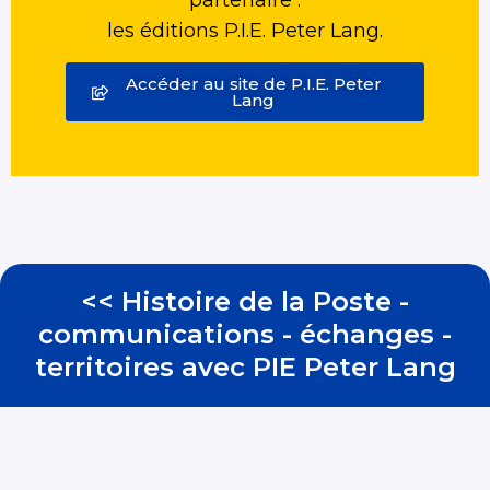
partenaire :
les éditions P.I.E. Peter Lang.
Accéder au site de P.I.E. Peter
Lang
<<
Histoire de la Poste -
communications - échanges -
territoires avec PIE Peter Lang